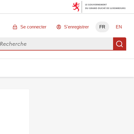
Se connecter
S'enregistrer
FR
EN
chercher des données
Re