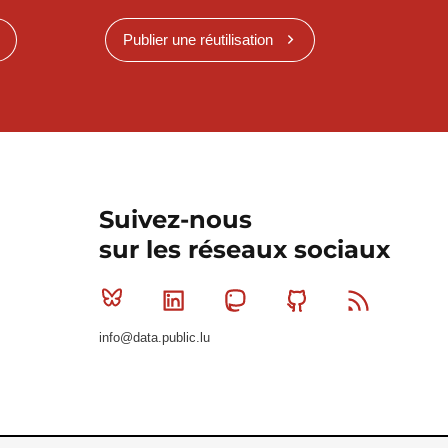
Publier une réutilisation
Suivez-nous
sur les réseaux sociaux
Bluesky
Linkedin
Mastodon
Github
RSS
info@data.public.lu