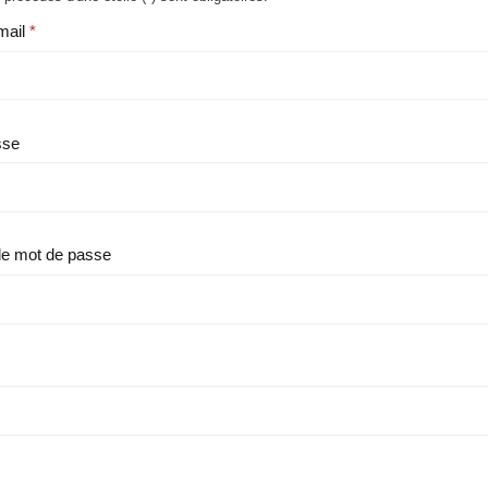
mail
sse
le mot de passe