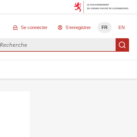
Se connecter
S'enregistrer
FR
EN
chercher des données
Re