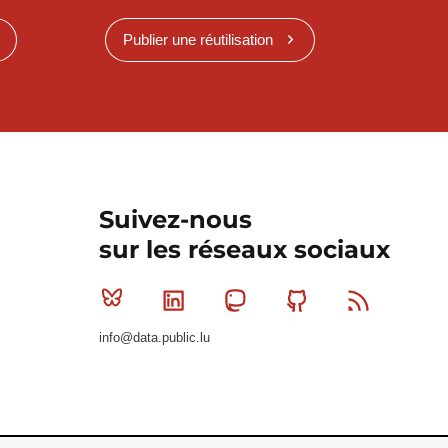
Publier une réutilisation
Suivez-nous
sur les réseaux sociaux
Bluesky
Linkedin
Mastodon
Github
RSS
info@data.public.lu