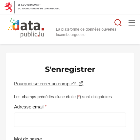
Reche
La plateforme de données ouvertes
S'enregistrer
Pourquoi se créer un compte?
Les champs précédés d'une étoile (
*
) sont obligatoires.
Adresse email
Mot de passe