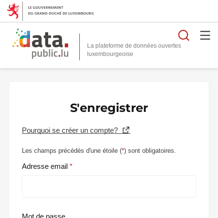
Reche
La plateforme de données ouvertes
S'enregistrer
Pourquoi se créer un compte?
Les champs précédés d'une étoile (
*
) sont obligatoires.
Adresse email
Mot de passe