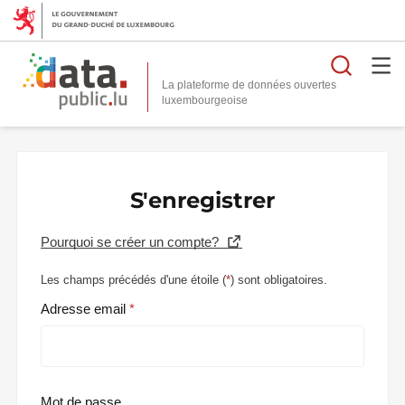
Reche
La plateforme de données ouvertes
S'enregistrer
Pourquoi se créer un compte?
Les champs précédés d'une étoile (
*
) sont obligatoires.
Adresse email
Mot de passe