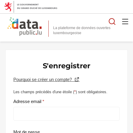
Reche
La plateforme de données ouvertes
S'enregistrer
Pourquoi se créer un compte?
Les champs précédés d'une étoile (
*
) sont obligatoires.
Adresse email
Mot de passe