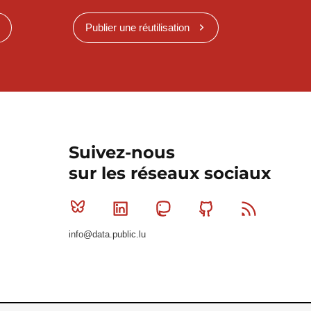
Publier une réutilisation
Suivez-nous
sur les réseaux sociaux
Bluesky
Linkedin
Mastodon
Github
RSS
info@data.public.lu