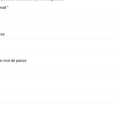
mail
sse
le mot de passe