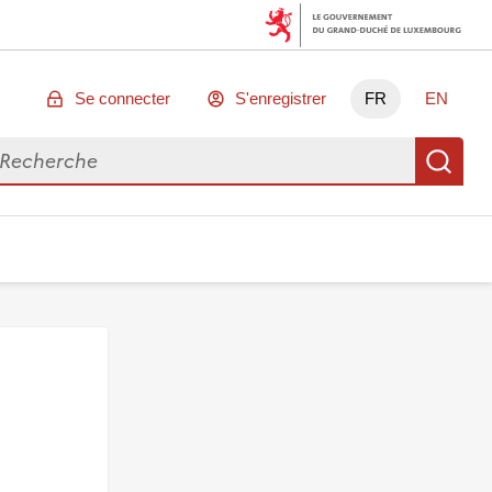
Se connecter
S'enregistrer
FR
EN
chercher des données
Re