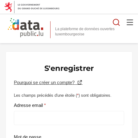
Reche
La plateforme de données ouvertes
S'enregistrer
Pourquoi se créer un compte?
Les champs précédés d'une étoile (
*
) sont obligatoires.
Adresse email
Mot de passe