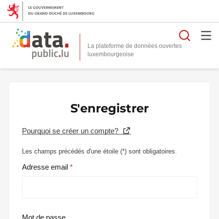
Reche
La plateforme de données ouvertes
S'enregistrer
Pourquoi se créer un compte?
Les champs précédés d'une étoile (
*
) sont obligatoires.
Adresse email
Mot de passe