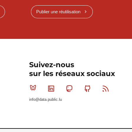
Publier une réutilisation
Suivez-nous
sur les réseaux sociaux
Bluesky
Linkedin
Mastodon
Github
RSS
info@data.public.lu