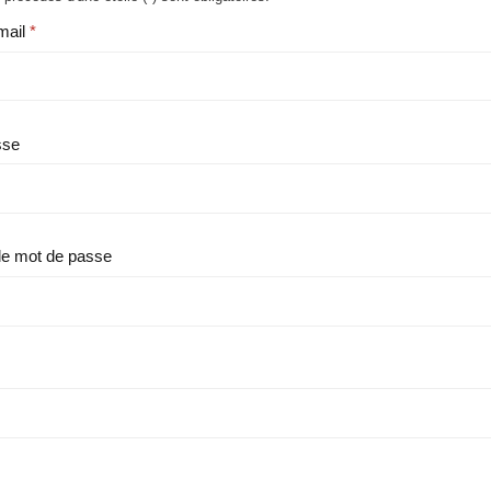
mail
sse
le mot de passe