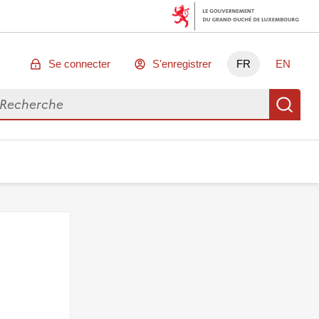
Se connecter
S'enregistrer
FR
EN
chercher des données
Re