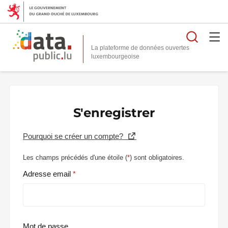
Reche
La plateforme de données ouvertes
S'enregistrer
Pourquoi se créer un compte?
Les champs précédés d'une étoile (
*
) sont obligatoires.
Adresse email
Mot de passe