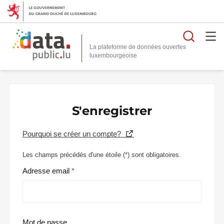
Reche
La plateforme de données ouvertes
S'enregistrer
Pourquoi se créer un compte?
Les champs précédés d'une étoile (
*
) sont obligatoires.
Adresse email
Mot de passe