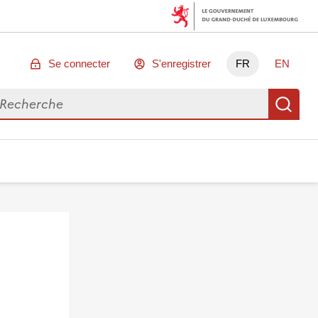
Se connecter
S'enregistrer
FR
EN
chercher des données
Re