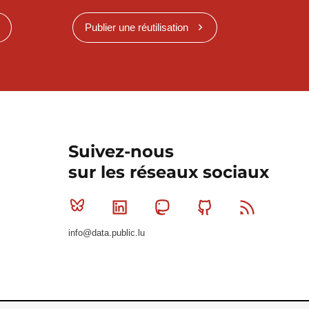
Publier une réutilisation
Suivez-nous
sur les réseaux sociaux
Bluesky
Linkedin
Mastodon
Github
RSS
info@data.public.lu