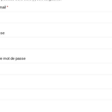
mail
sse
le mot de passe