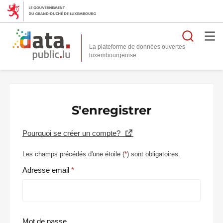
Reche
La plateforme de données ouvertes
S'enregistrer
Pourquoi se créer un compte?
Les champs précédés d'une étoile (
*
) sont obligatoires.
Adresse email
Mot de passe