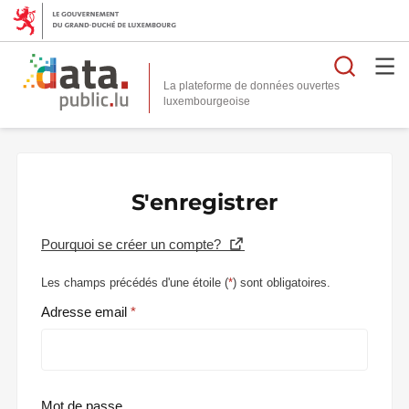
Reche
La plateforme de données ouvertes
S'enregistrer
Pourquoi se créer un compte?
Les champs précédés d'une étoile (
*
) sont obligatoires.
Adresse email
Mot de passe