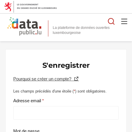
Reche
La plateforme de données ouvertes
S'enregistrer
Pourquoi se créer un compte?
Les champs précédés d'une étoile (
*
) sont obligatoires.
Adresse email
Mot de passe