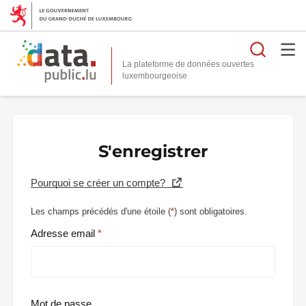
Reche
La plateforme de données ouvertes
S'enregistrer
Pourquoi se créer un compte?
Les champs précédés d'une étoile (
*
) sont obligatoires.
Adresse email
Mot de passe