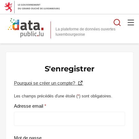
Reche
La plateforme de données ouvertes
S'enregistrer
Pourquoi se créer un compte?
Les champs précédés d'une étoile (
*
) sont obligatoires.
Adresse email
Mot de passe