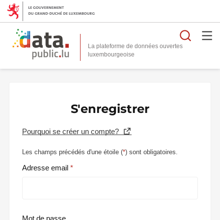
Reche
La plateforme de données ouvertes
S'enregistrer
Pourquoi se créer un compte?
Les champs précédés d'une étoile (
*
) sont obligatoires.
Adresse email
Mot de passe