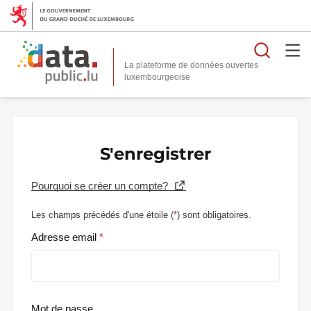
Reche
La plateforme de données ouvertes
S'enregistrer
Pourquoi se créer un compte?
Les champs précédés d'une étoile (
*
) sont obligatoires.
Adresse email
Mot de passe