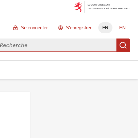
Se connecter
S'enregistrer
FR
EN
chercher des données
Re