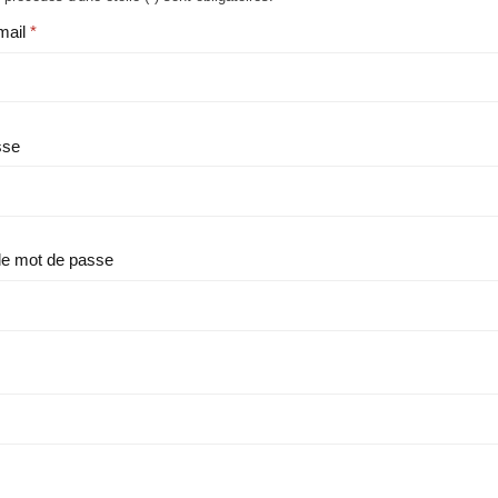
mail
sse
le mot de passe