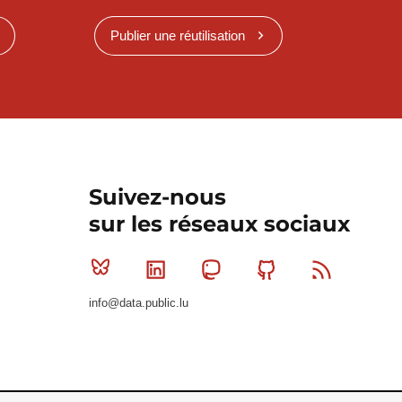
Publier une réutilisation
Suivez-nous
sur les réseaux sociaux
Bluesky
Linkedin
Mastodon
Github
RSS
info@data.public.lu