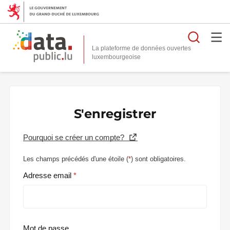
Reche
La plateforme de données ouvertes
S'enregistrer
Pourquoi se créer un compte?
Les champs précédés d'une étoile (
*
) sont obligatoires.
Adresse email
Mot de passe