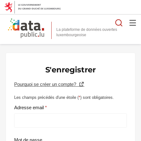
Reche
La plateforme de données ouvertes
S'enregistrer
Pourquoi se créer un compte?
Les champs précédés d'une étoile (
*
) sont obligatoires.
Adresse email
Mot de passe