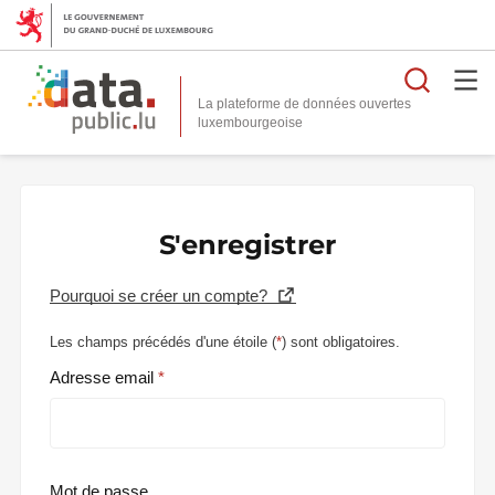
Reche
La plateforme de données ouvertes
S'enregistrer
Pourquoi se créer un compte?
Les champs précédés d'une étoile (
*
) sont obligatoires.
Adresse email
Mot de passe