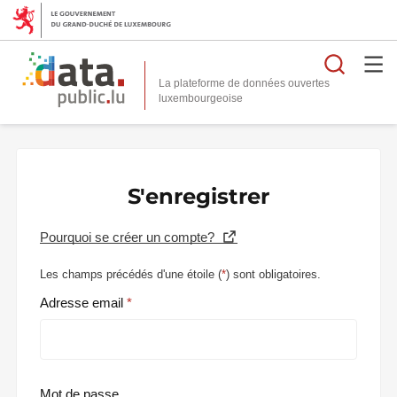
Reche
La plateforme de données ouvertes
S'enregistrer
Pourquoi se créer un compte?
Les champs précédés d'une étoile (
*
) sont obligatoires.
Adresse email
Mot de passe