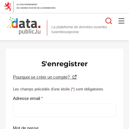
Reche
La plateforme de données ouvertes
S'enregistrer
Pourquoi se créer un compte?
Les champs précédés d'une étoile (
*
) sont obligatoires.
Adresse email
Mot de passe