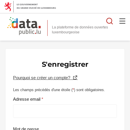
Reche
La plateforme de données ouvertes
S'enregistrer
Pourquoi se créer un compte?
Les champs précédés d'une étoile (
*
) sont obligatoires.
Adresse email
Mot de passe