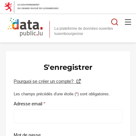
Reche
La plateforme de données ouvertes
S'enregistrer
Pourquoi se créer un compte?
Les champs précédés d'une étoile (
*
) sont obligatoires.
Adresse email
Mot de passe