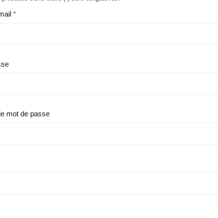
mail
sse
le mot de passe