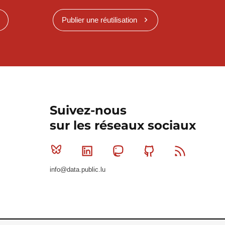
Publier une réutilisation
Suivez-nous
sur les réseaux sociaux
Bluesky
Linkedin
Mastodon
Github
RSS
info@data.public.lu