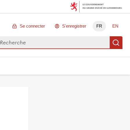
Se connecter
S'enregistrer
FR
EN
chercher des données
Re