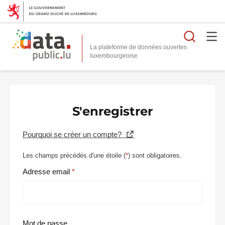
Reche
La plateforme de données ouvertes
S'enregistrer
Pourquoi se créer un compte?
Les champs précédés d'une étoile (
*
) sont obligatoires.
Adresse email
Mot de passe