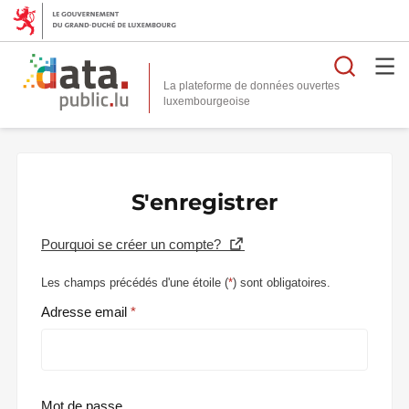
Reche
La plateforme de données ouvertes
S'enregistrer
Pourquoi se créer un compte?
Les champs précédés d'une étoile (
*
) sont obligatoires.
Adresse email
Mot de passe