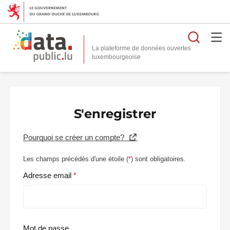
Reche
La plateforme de données ouvertes
S'enregistrer
Pourquoi se créer un compte?
Les champs précédés d'une étoile (
*
) sont obligatoires.
Adresse email
Mot de passe