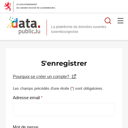
Reche
La plateforme de données ouvertes
S'enregistrer
Pourquoi se créer un compte?
Les champs précédés d'une étoile (
*
) sont obligatoires.
Adresse email
Mot de passe