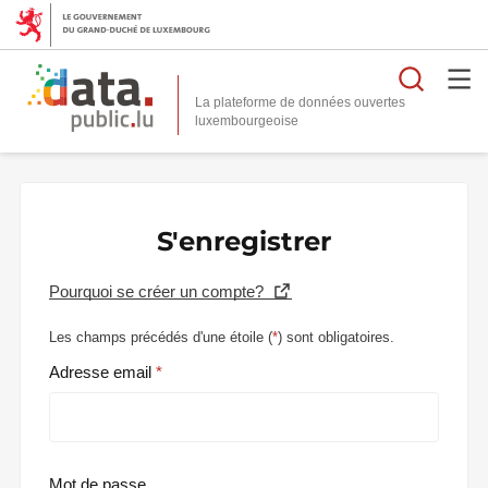
Reche
La plateforme de données ouvertes
S'enregistrer
Pourquoi se créer un compte?
Les champs précédés d'une étoile (
*
) sont obligatoires.
Adresse email
Mot de passe