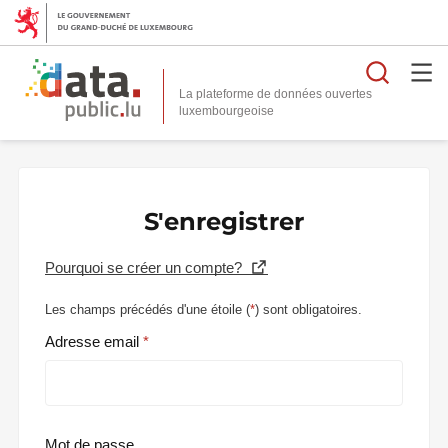
Reche
La plateforme de données ouvertes
S'enregistrer
Pourquoi se créer un compte?
Les champs précédés d'une étoile (
*
) sont obligatoires.
Adresse email
Mot de passe