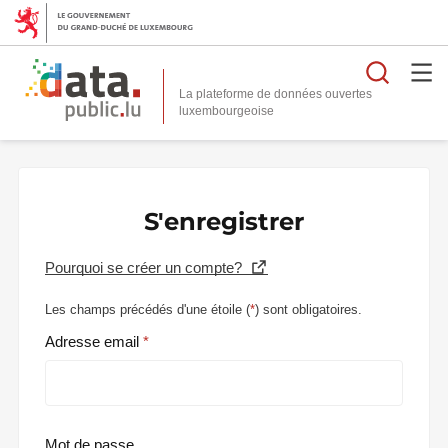
Reche
La plateforme de données ouvertes
S'enregistrer
Pourquoi se créer un compte?
Les champs précédés d'une étoile (
*
) sont obligatoires.
Adresse email
Mot de passe