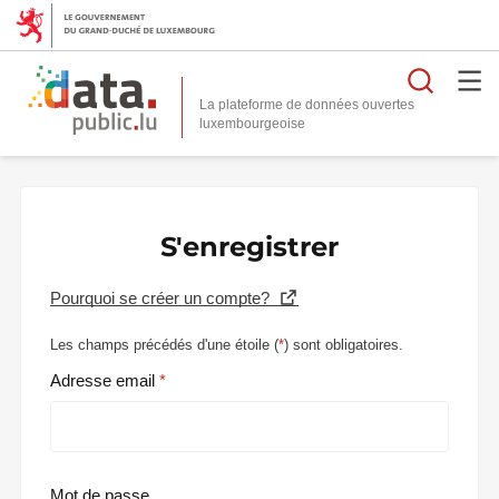
Reche
La plateforme de données ouvertes
S'enregistrer
Pourquoi se créer un compte?
Les champs précédés d'une étoile (
*
) sont obligatoires.
Adresse email
Mot de passe