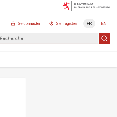
Se connecter
S'enregistrer
FR
EN
chercher des données
Re