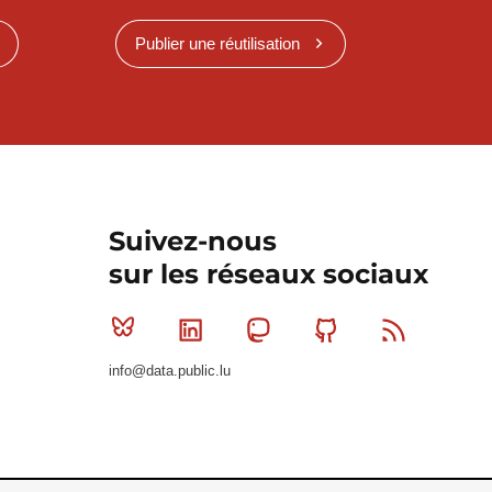
Publier une réutilisation
Suivez-nous
sur les réseaux sociaux
Bluesky
Linkedin
Mastodon
Github
RSS
info@data.public.lu