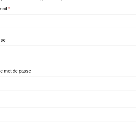
mail
sse
le mot de passe