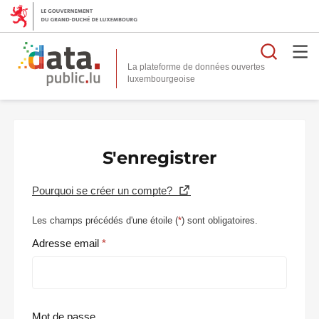
Reche
La plateforme de données ouvertes
S'enregistrer
Pourquoi se créer un compte?
Les champs précédés d'une étoile (
*
) sont obligatoires.
Adresse email
Mot de passe