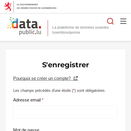
Reche
La plateforme de données ouvertes
S'enregistrer
Pourquoi se créer un compte?
Les champs précédés d'une étoile (
*
) sont obligatoires.
Adresse email
Mot de passe