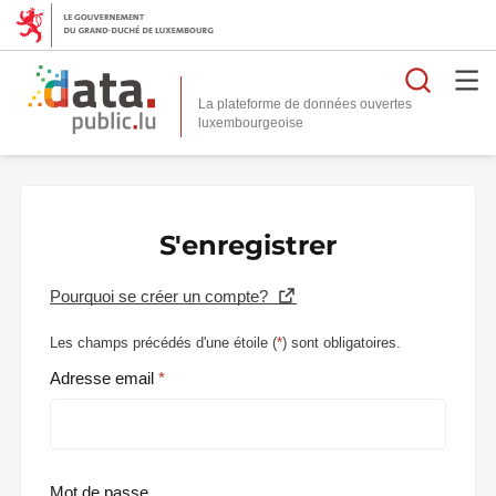
Reche
La plateforme de données ouvertes
S'enregistrer
Pourquoi se créer un compte?
Les champs précédés d'une étoile (
*
) sont obligatoires.
Adresse email
Mot de passe