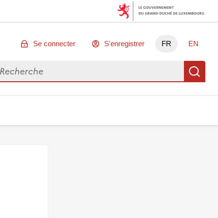
Se connecter
S'enregistrer
FR
EN
chercher des données
Re