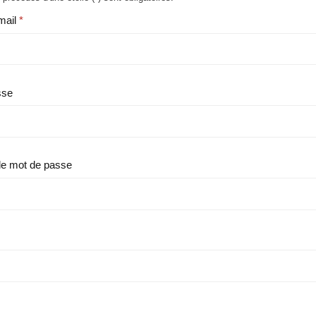
mail
sse
le mot de passe