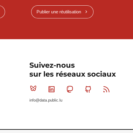
Publier une réutilisation
Suivez-nous
sur les réseaux sociaux
Bluesky
Linkedin
Mastodon
Github
RSS
info@data.public.lu