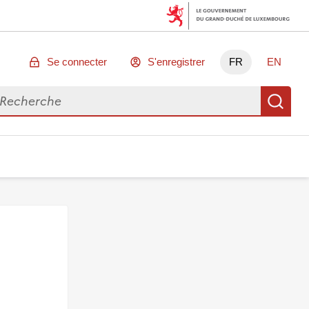
Se connecter
S'enregistrer
FR
EN
chercher des données
Re