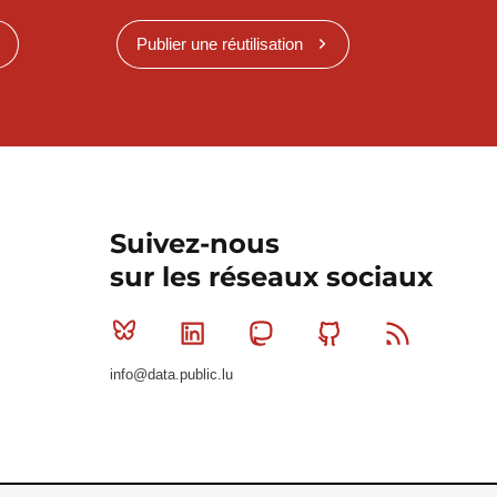
Publier une réutilisation
Suivez-nous
sur les réseaux sociaux
Bluesky
Linkedin
Mastodon
Github
RSS
info@data.public.lu