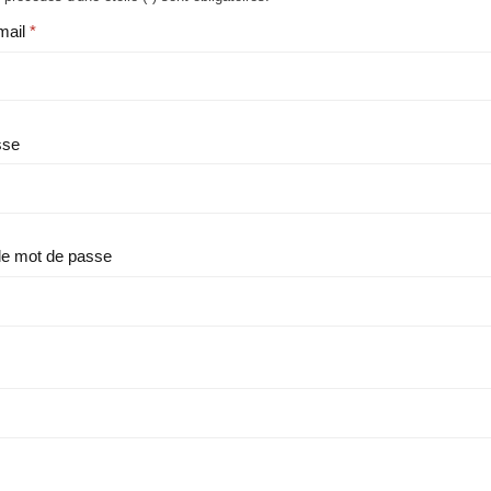
mail
sse
le mot de passe