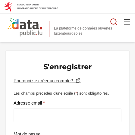
Reche
La plateforme de données ouvertes
S'enregistrer
Pourquoi se créer un compte?
Les champs précédés d'une étoile (
*
) sont obligatoires.
Adresse email
Mot de passe