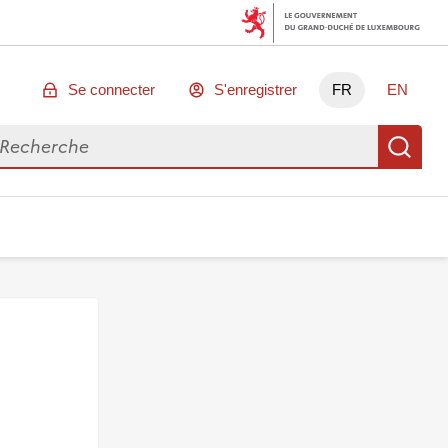
Se connecter
S'enregistrer
FR
EN
chercher des données
Re