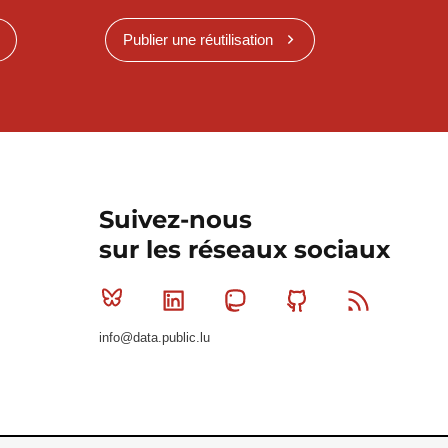
Publier une réutilisation
Suivez-nous
sur les réseaux sociaux
Bluesky
Linkedin
Mastodon
Github
RSS
info@data.public.lu