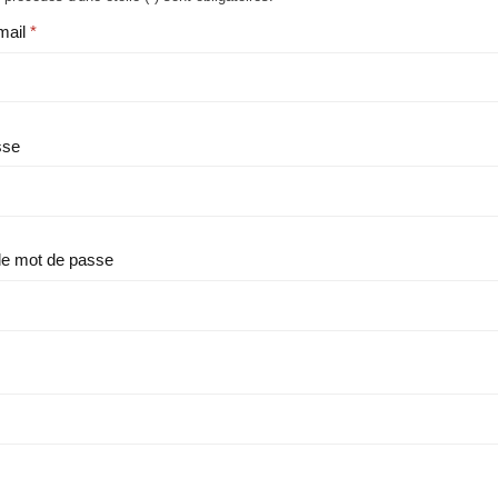
mail
sse
le mot de passe