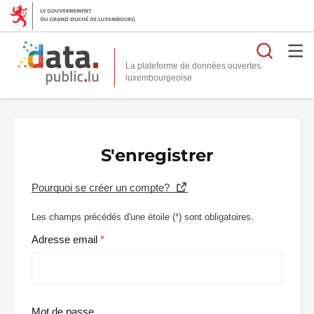
Reche
La plateforme de données ouvertes
S'enregistrer
Pourquoi se créer un compte?
Les champs précédés d'une étoile (
*
) sont obligatoires.
Adresse email
Mot de passe