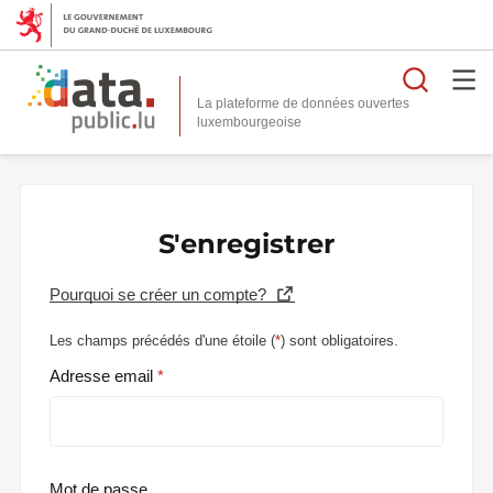
Reche
La plateforme de données ouvertes
S'enregistrer
Pourquoi se créer un compte?
Les champs précédés d'une étoile (
*
) sont obligatoires.
Adresse email
Mot de passe