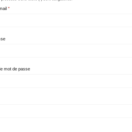
mail
sse
le mot de passe