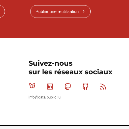
Publier une réutilisation
Suivez-nous
sur les réseaux sociaux
Bluesky
Linkedin
Mastodon
Github
RSS
info@data.public.lu