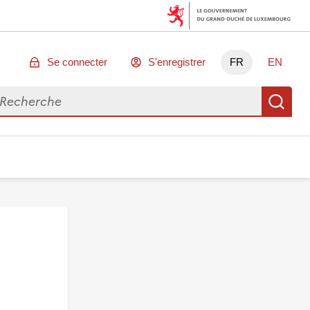
Se connecter
S'enregistrer
FR
EN
chercher des données
Re