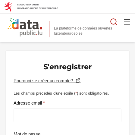
Reche
La plateforme de données ouvertes
S'enregistrer
Pourquoi se créer un compte?
Les champs précédés d'une étoile (
*
) sont obligatoires.
Adresse email
Mot de passe