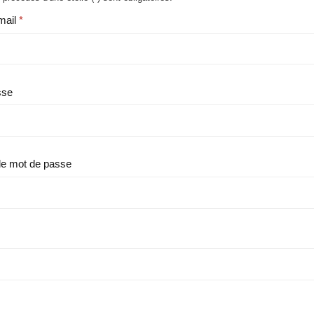
mail
sse
le mot de passe