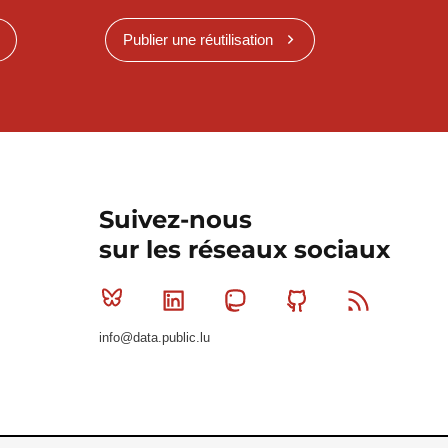
Publier une réutilisation
Suivez-nous
sur les réseaux sociaux
Bluesky
Linkedin
Mastodon
Github
RSS
info@data.public.lu