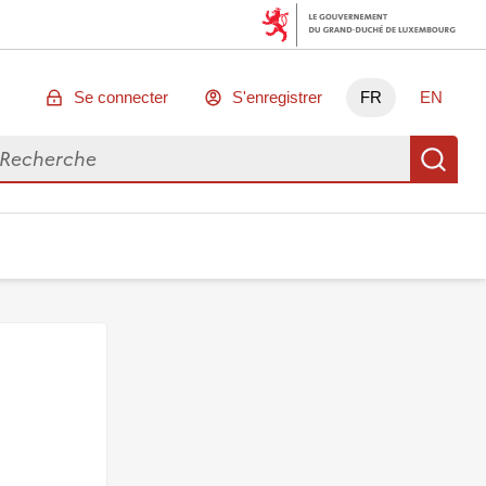
Se connecter
S'enregistrer
FR
EN
chercher des données
Re